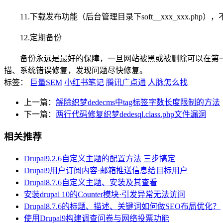
11.下载发布功能（后台管理目录下soft__xxx_xxx.p
12.定期备份
备份永远是最好的保障，一旦网站被黑或被删除可以在第一时间
描、系统错误修复，发现问题尽快修复。
标签：
巨量SEM
小红书笔记
腾讯广点通
人脉怎么找
上一篇：
解除织梦dedecms中tag标签字数长度限制的方法
下一篇：
两行代码修复织梦dedesql.class.php文件漏洞
相关推荐
Drupal9.2.6自定义主题的配置方法 三步搞定
Drupal9用户订阅内容·邮箱推送信息给目标用户
Drupal8.7.6自定义主题、安装及其查看
安装drupal 10的Counter模块·引发异常无法访问
Drupal8.7.6的标题、描述、关键词如何做SEO布局优化？
使用Drupal9构建调查问卷与网络投票功能