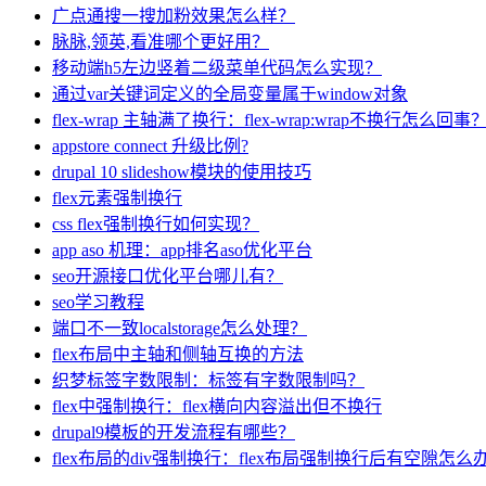
广点通搜一搜加粉效果怎么样？
脉脉,领英,看准哪个更好用？
移动端h5左边竖着二级菜单代码怎么实现？
通过var关键词定义的全局变量属于window对象
flex-wrap 主轴满了换行：flex-wrap:wrap不换行怎么回事
appstore connect 升级比例?
drupal 10 slideshow模块的使用技巧
flex元素强制换行
css flex强制换行如何实现？
app aso 机理：app排名aso优化平台
seo开源接口优化平台哪儿有？
seo学习教程
端口不一致localstorage怎么处理？
flex布局中主轴和侧轴互换的方法
织梦标签字数限制：标签有字数限制吗？
flex中强制换行：flex横向内容溢出但不换行
drupal9模板的开发流程有哪些？
flex布局的div强制换行：flex布局强制换行后有空隙怎么