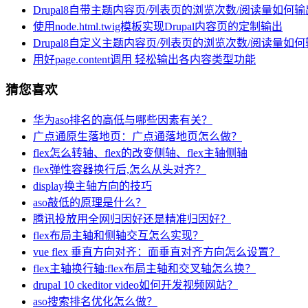
Drupal8自带主题内容页/列表页的浏览次数/阅读量如何
使用node.html.twig模板实现Drupal内容页的定制输出
Drupal8自定义主题内容页/列表页的浏览次数/阅读量如
用好page.content调用 轻松输出各内容类型功能
猜您喜欢
华为aso排名的高低与哪些因素有关？
广点通原生落地页：广点通落地页怎么做？
flex怎么转轴、flex的改变侧轴、flex主轴侧轴
flex弹性容器换行后,怎么从头对齐？
display换主轴方向的技巧
aso敲低的原理是什么？
腾讯投放用全网归因好还是精准归因好？
flex布局主轴和侧轴交互怎么实现？
vue flex 垂直方向对齐：面垂直对齐方向怎么设置？
flex主轴换行轴:flex布局主轴和交叉轴怎么换？
drupal 10 ckeditor video如何开发视频网站？
aso搜索排名优化怎么做？