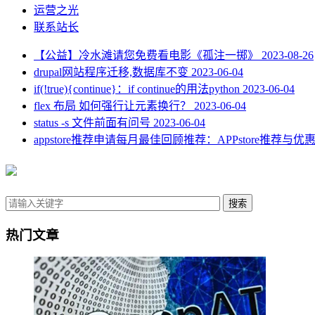
运营之光
联系站长
【公益】冷水滩请您免费看电影《孤注一掷》
2023-08-26
drupal网站程序迁移,数据库不变
2023-06-04
if(!true){continue}：if continue的用法python
2023-06-04
flex 布局 如何强行让元素换行？
2023-06-04
status -s 文件前面有问号
2023-06-04
appstore推荐申请每月最佳回顾推荐：APPstore推荐与
搜索
热门文章