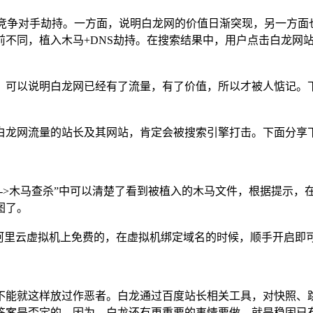
被竞争对手劫持。一方面，说明白龙网的价值日渐突现，另一方面
前不同，植入木马+DNS劫持。在搜索结果中，用户点击白龙网
可以说明白龙网已经有了流量，有了价值，所以才被人惦记。下
龙网流量的站长及其网站，肯定会被搜索引擎打击。下面分享下
>木马查杀”中可以清楚了看到被植入的木马文件，根据提示，在
图了。
阿里云虚拟机上免费的，在虚拟机绑定域名的时候，顺手开启即
能就这样放过作恶者。白龙通过百度站长相关工具，对快照、跳
答案是否定的，因为，白龙还有更重要的事情要做，就是稳固已