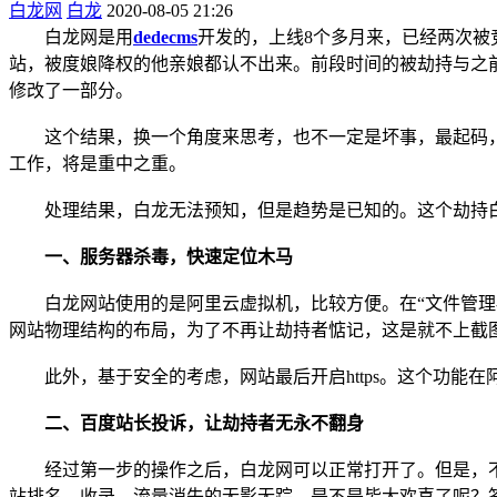
白龙网
白龙
2020-08-05 21:26
白龙网是用
dedecms
开发的，上线8个多月来，已经两次
站，被度娘降权的他亲娘都认不出来。前段时间的被劫持与之
修改了一部分。
这个结果，换一个角度来思考，也不一定是坏事，最起码，
工作，将是重中之重。
处理结果，白龙无法预知，但是趋势是已知的。这个劫持白
一、服务器杀毒，快速定位木马
白龙网站使用的是阿里云虚拟机，比较方便。在“文件管理-
网站物理结构的布局，为了不再让劫持者惦记，这是就不上截
此外，基于安全的考虑，网站最后开启https。这个功能在
二、百度站长投诉，让劫持者无永不翻身
经过第一步的操作之后，白龙网可以正常打开了。但是，不
站排名、收录、流量消失的无影无踪。是不是皆大欢喜了呢？